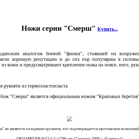
Ножи серии "Смерш"
Купить...
жданским аналогом боевой "финки", стоявшей на вооруж
мели хорошую репутацию и до сих пор популярны в силовых 
 кожи и предусматривают крепление ножа на поясе, ноге, рук
 рукояти из термоэластопласта
Нож "Смерш" является официальным ножом "Краповых беретов
ш" не является холодным оружием, что подтверждается протоколом испытаний
ОКЦ МВД РФ №72-1 С-1796 от 17 января 2000 г. (Смерш-1)