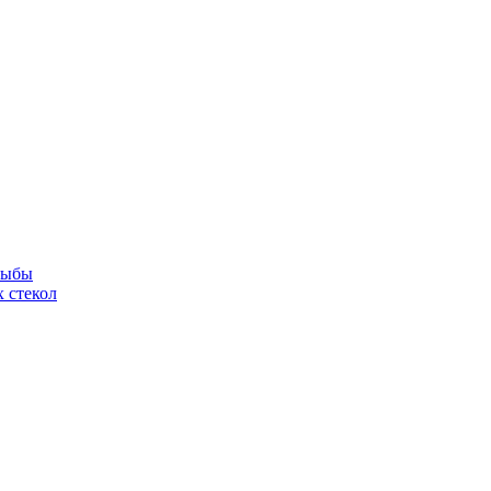
рыбы
 стекол