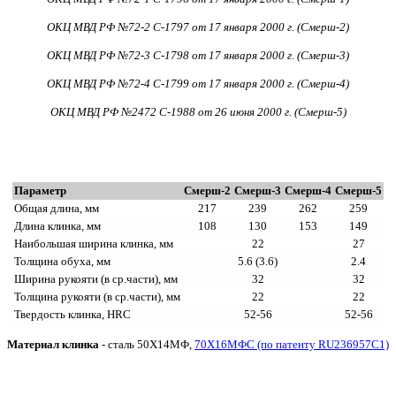
ОКЦ МВД РФ №72-2 С-1797 от 17 января 2000 г. (Смерш-2)
ОКЦ МВД РФ №72-3 С-1798 от 17 января 2000 г. (Смерш-3)
ОКЦ МВД РФ №72-4 С-1799 от 17 января 2000 г. (Смерш-4)
ОКЦ МВД РФ №2472 С-1988 от 26 июня 2000 г. (Смерш-5)
Параметр
Смерш-2
Смерш-3
Смерш-4
Смерш-5
Общая длина, мм
217
239
262
259
Длина клинка, мм
108
130
153
149
Наибольшая ширина клинка, мм
22
27
Толщина обуха, мм
5.6 (3.6)
2.4
Ширина рукояти (в ср.части), мм
32
32
Толщина рукояти (в ср.части), мм
22
22
Твердость клинка, HRС
52-56
52-56
Материал клинка
- сталь 50Х14МФ,
70Х16МФС (по патенту RU236957C1)