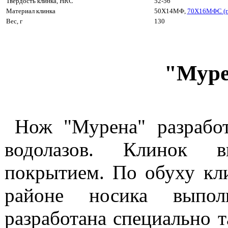
Твердость клинка, HRC
52-56
Материал клинка
50Х14МФ,
70Х16МФС (п
Вес, г
130
"Мур
Нож "Мурена" разрабо
водолазов. Клинок 
покрытием. По обуху кли
районе носика выпол
разработана специально т