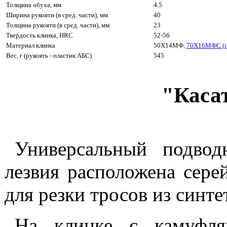
Толщина обуха, мм
4.5
Ширина рукояти (в сред. части), мм
40
Толщина рукояти (в сред. части), мм
23
Твердость клинка, HRC
52-56
Материал клинка
50Х14МФ,
70Х16МФС (п
Вес, г (рукоять - пластик АБС)
545
"Каса
Универсальный подвод
лезвия расположена серей
для резки тросов из синт
На клинке с камуфля