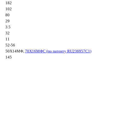
182
102
80
29
3.5
32
11
52-56
50Х14МФ,
70Х16МФС (по патенту RU236957C1)
145