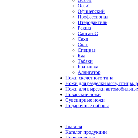
Оса-М
Оса-C
Офицерский
Профессионал
Птеродактиль
Ракша
Сапсан-С
Сахи
Скат
Спецназ
Каа
Табаки
Братишка
Аллигатор
Ножи скелетного типа
Ножи для разделки мяса, птицы, 
Ножи для вырезки автомобильных
Поварские ножи
Сувенирные ножи
Подарочные наборы
Главная
Каталог продукции
Производство