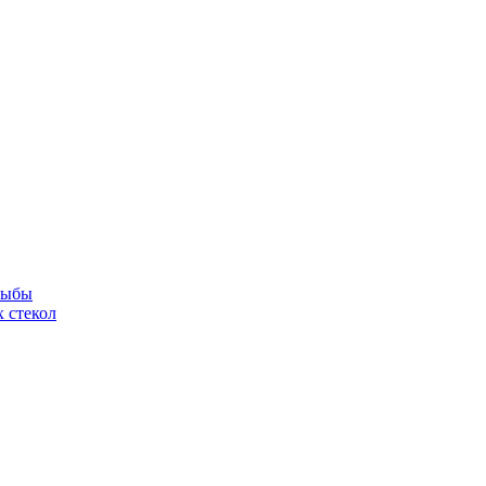
рыбы
 стекол