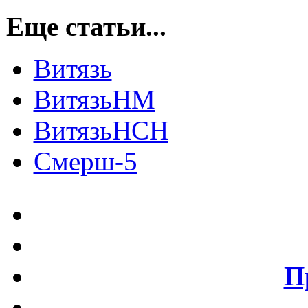
Еще статьи...
Витязь
ВитязьНМ
ВитязьНСН
Смерш-5
П