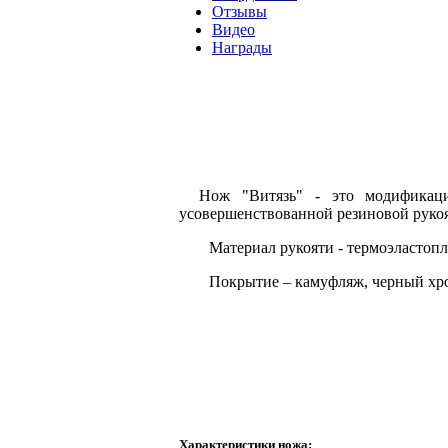
Отзывы
Видео
Награды
Нож "Витязь" -
это модифика
усовершенствованной резиновой руко
Материал рукояти - термоэластопл
Покрытие – камуфляж, черный хро
Характеристики ножа: