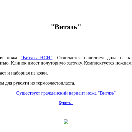
"Витязь"
ция ножа
"Витязь НСН"
. Отличается наличием дола на к
ятью. Клинок имеет полуторную заточку.
Комплектуется ножнами
аст и наборная из кожи.
м для рукояти из термоэластопласта.
Существует гражданский вариант ножа "Витязь"
Купить...