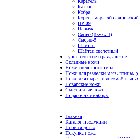
Каратель
Катран
Кобра
Кортик морской офицерски
НР-09
Пермяк
Сапер (Взмах-3)
Смерш-5
Шайтан
Шайтан скелетный
Туристические (гражданские)
Складные ножи
Ножи скелетного типа
Ножи для разделки мяса, птицы, 
Ножи для вырезки автомобильных
Поварские ножи
Сувенирные ножи
Подарочные наборы
Главная
Каталог продукции
Производство
Покупка ножа