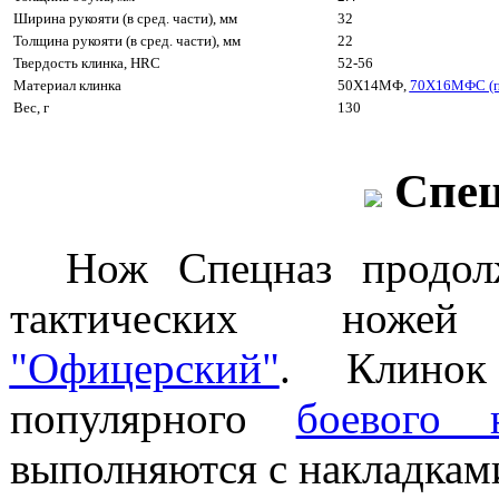
Ширина рукояти (в сред. части), мм
32
Толщина рукояти (в сред. части), мм
22
Твердость клинка, HRC
52-56
Материал клинка
50Х14МФ,
70Х16МФС (п
Вес, г
130
Спе
Нож Cпецназ продол
тактических н
"Офицерский"
. Клинок
популярного
боевого 
выполняются с накладками