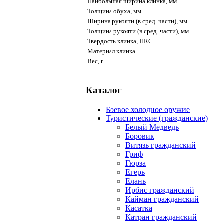
Наибольшая ширина клинка, мм
Толщина обуха, мм
Ширина рукояти (в сред. части), мм
Толщина рукояти (в сред. части), мм
Твердость клинка, HRC
Материал клинка
Вес, г
Каталог
Боевое холодное оружие
Туристические (гражданские)
Белый Медведь
Боровик
Витязь гражданский
Гриф
Гюрза
Егерь
Елань
Ирбис гражданский
Кайман гражданский
Касатка
Катран гражданский