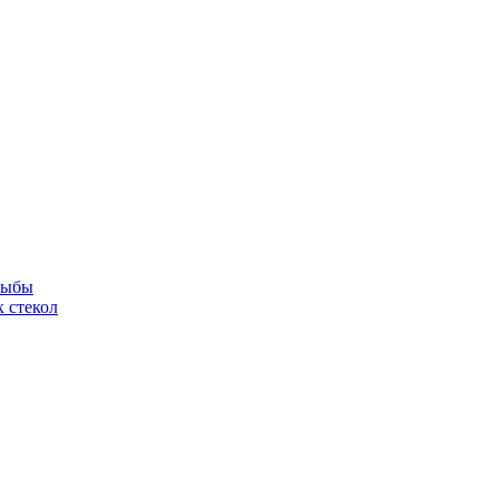
рыбы
 стекол