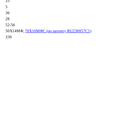
33
5
36
28
52-56
50Х14МФ,
70Х16МФС (по патенту RU236957C1)
330