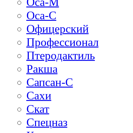
Оса-М
Оса-C
Офицерский
Профессионал
Птеродактиль
Ракша
Сапсан-С
Сахи
Скат
Спецназ