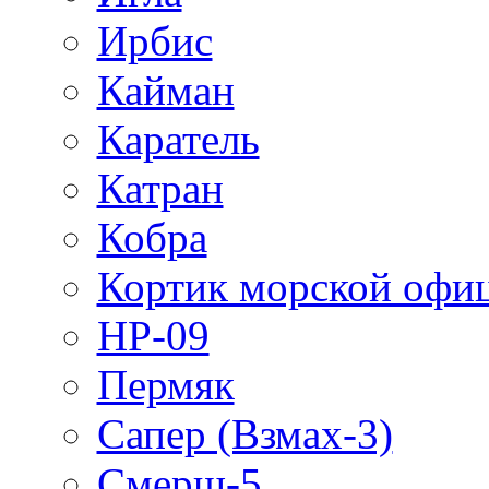
Ирбис
Кайман
Каратель
Катран
Кобра
Кортик морской офи
НР-09
Пермяк
Сапер (Взмах-3)
Смерш-5